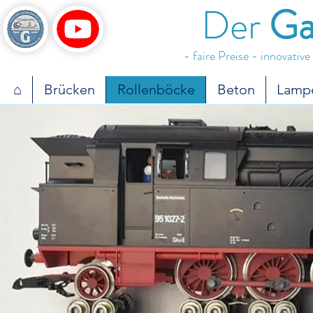
Der
Ga
- faire Preise - innovativ
⌂
Brücken
Rollenböcke
Beton
Lamp