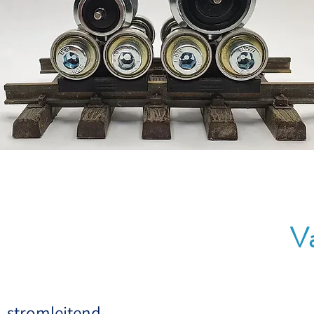
Va
stromleitend