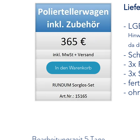
Lief
- LG
Hinwei
da die
- Sch
- 3x 
In den Warenkorb
- 3x
- fe
- oh
Bearbeitungszeit
5 Tage