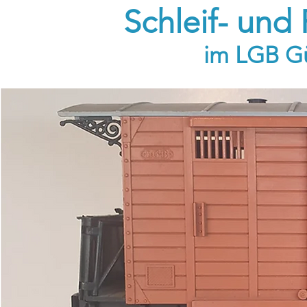
Schleif- und
im LGB G