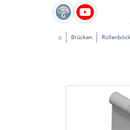
⌂
Brücken
Rollenböc