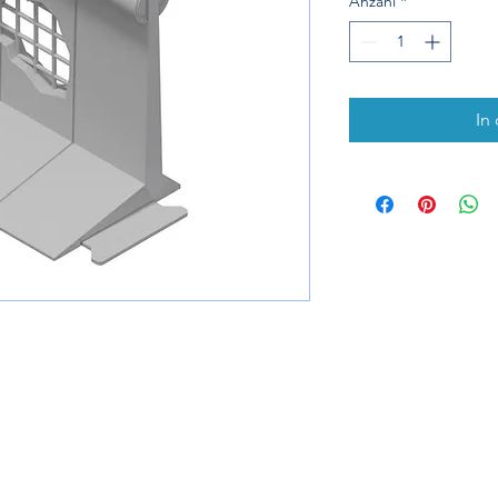
Anzahl
*
In