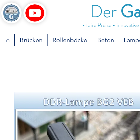
Der
Ga
- faire Preise - innovativ
⌂
Brücken
Rollenböcke
Beton
Lamp