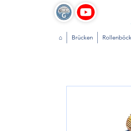
⌂
Brücken
Rollenböc