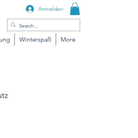
Anmelden
gung
Winterspaß
More
utz