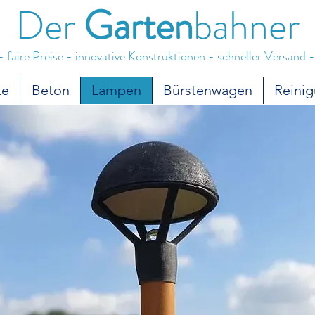
Der
Garten
bahner
- faire Preise - innovative Konstruktionen - schneller Versand -
ke
Beton
Lampen
Bürstenwagen
Reini