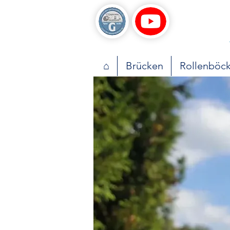
⌂
Brücken
Rollenböc