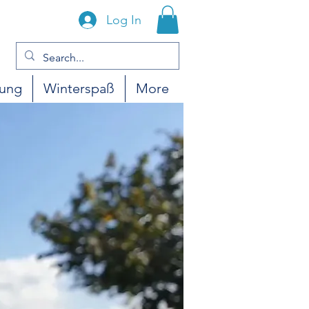
Log In
gung
Winterspaß
More