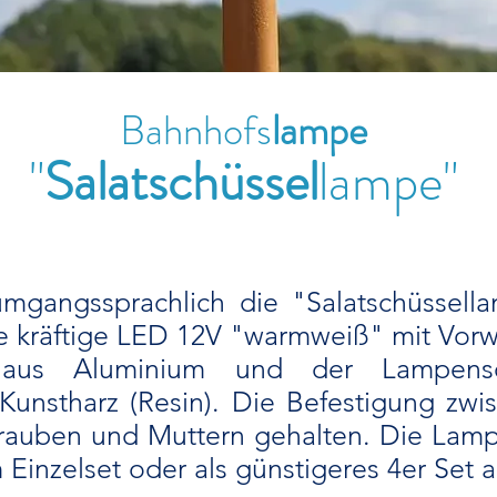
Bahnhofs
lampe
"
Salatschüssel
lampe"
mgangssprachlich die "Salatschüssell
e
kräftige LED 12V "warmweiß" mit Vorw
aus Aluminium und der Lampensc
unstharz (Resin). Die
Befestigung zwi
rauben und Muttern gehalten. Die Lampe
m Einzelset oder als günstigeres 4er Set a