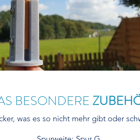
AS BESONDERE
ZUBEH
er, was es so nicht mehr gibt oder schw
Spurweite: Spur G