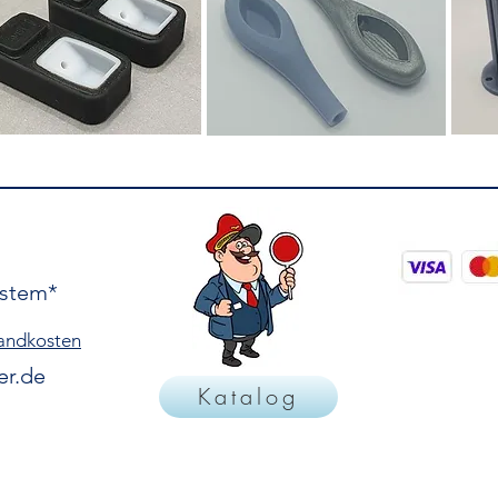
ystem*
rsandkosten
er.de
Katalog