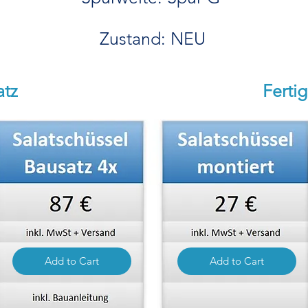
Zustand: NEU
atz
Ferti
Add to Cart
Add to Cart