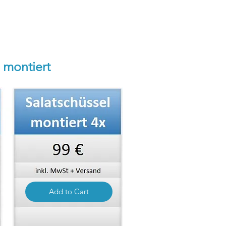
g montiert
Add to Cart